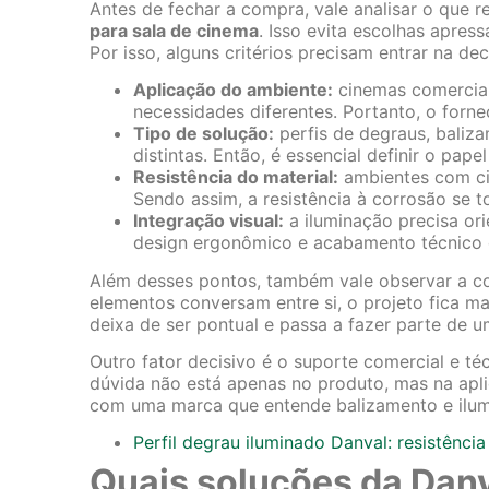
Antes de fechar a compra, vale analisar o que
para sala de cinema
. Isso evita escolhas apres
Por isso, alguns critérios precisam entrar na dec
Aplicação do ambiente:
cinemas comerciai
necessidades diferentes. Portanto, o forn
Tipo de solução:
perfis de degraus, baliza
distintas. Então, é essencial definir o pap
Resistência do material:
ambientes com ci
Sendo assim, a resistência à corrosão se t
Integração visual:
a iluminação precisa ori
design ergonômico e acabamento técnico 
Além desses pontos, também vale observar a co
elementos conversam entre si, o projeto fica ma
deixa de ser pontual e passa a fazer parte de 
Outro fator decisivo é o suporte comercial e té
dúvida não está apenas no produto, mas na apli
com uma marca que entende balizamento e ilumin
Perfil degrau iluminado Danval: resistência
Quais soluções da Dan