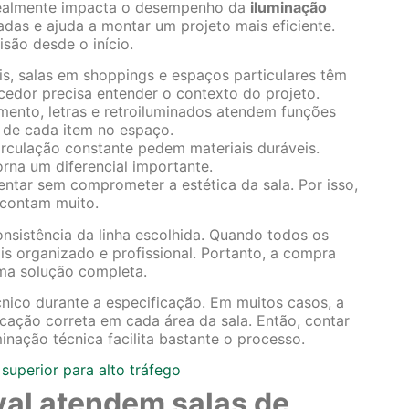
 realmente impacta o desempenho da
iluminação
sadas e ajuda a montar um projeto mais eficiente.
isão desde o início.
s, salas em shoppings e espaços particulares têm
ecedor precisa entender o contexto do projeto.
mento, letras e retroiluminados atendem funções
el de cada item no espaço.
rculação constante pedem materiais duráveis.
orna um diferencial importante.
entar sem comprometer a estética da sala. Por isso,
contam muito.
nsistência da linha escolhida. Quando todos os
is organizado e profissional. Portanto, a compra
uma solução completa.
cnico durante a especificação. Em muitos casos, a
cação correta em cada área da sala. Então, contar
ação técnica facilita bastante o processo.
 superior para alto tráfego
val atendem salas de