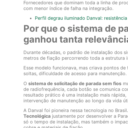
Fornecedores que dominam toda a linha de pro
com menor índice de falha na integração.
Perfil degrau iluminado Danval: resistência
Por que o sistema de pa
ganhou tanta relevânci
Durante décadas, o padrão de instalação dos s
metros de fiação percorrendo toda a estrutura 
Esse modelo funcionava, mas criava pontos de 
soltas, dificuldade de acesso para manutenção.
O
sistema de solicitação de parada sem fios
mu
de radiofrequência, cada botão se comunica com 
resultado prático é uma instalação mais rápid
intervenção de manutenção ao longo da vida úti
A Danval foi pioneira nessa tecnologia no Brasi
Tecnológica
justamente por desenvolver a Par
só o tempo de instalação, mas também o impact
cobre e materiais de fiação.