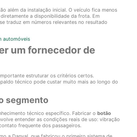
ão além da instalação inicial. O veículo fica menos
iretamente a disponibilidade da frota. Em
 se traduz em números relevantes no resultado
em automóveis
her um fornecedor de
portante estruturar os critérios certos.
paldo técnico pode custar muito mais ao longo do
no segmento
hecimento técnico específico. Fabricar o
botão
olve entender as condições reais de uso: vibração
contato frequente dos passageiros.
o a Danval, que fabricou o primeiro sistema de